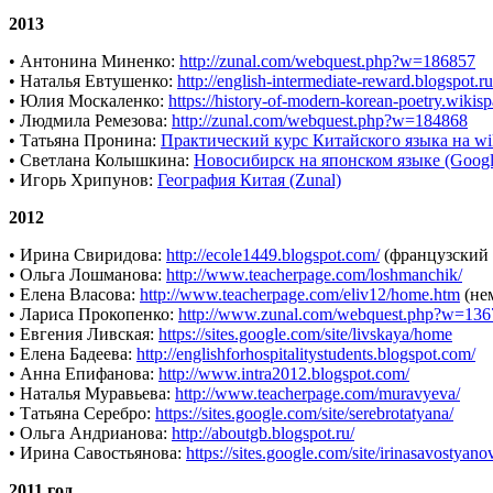
2013
• Антонина Миненко:
http://zunal.com/webquest.php?w=186857
• Наталья Евтушенко:
http://english-intermediate-reward.blogspot.ru
• Юлия Москаленко:
https://history-of-modern-korean-poetry.wiki
• Людмила Ремезова:
http://zunal.com/webquest.php?w=184868
• Татьяна Пронина:
Практический курс Китайского языка на wi
• Светлана Колышкина:
Новосибирск на японском языке (Google
• Игорь Хрипунов:
География Китая (Zunal)
2012
• Ирина Свиридова:
http://ecole1449.blogspot.com/
(французский 
• Ольга Лошманова:
http://www.teacherpage.com/loshmanchik/
• Елена Власова:
http://www.teacherpage.com/eliv12/home.htm
(не
• Лариса Прокопенко:
http://www.zunal.com/webquest.php?w=136
• Евгения Ливская:
https://sites.google.com/site/livskaya/home
• Елена Бадеева:
http://englishforhospitalitystudents.blogspot.com/
• Анна Епифанова:
http://www.intra2012.blogspot.com/
• Наталья Муравьева:
http://www.teacherpage.com/muravyeva/
• Татьяна Серебро:
https://sites.google.com/site/serebrotatyana/
• Ольга Андрианова:
http://aboutgb.blogspot.ru/
• Ирина Савостьянова:
https://sites.google.com/site/irinasavostyan
2011 год