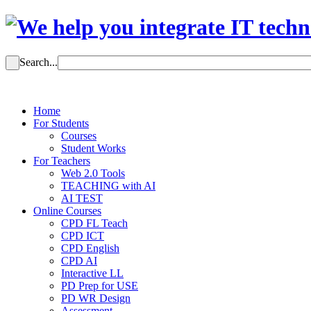
Search...
Home
For Students
Courses
Student Works
For Teachers
Web 2.0 Tools
TEACHING with AI
AI TEST
Online Courses
CPD FL Teach
CPD ICT
CPD English
CPD AI
Interactive LL
PD Prep for USE
PD WR Design
Assessment