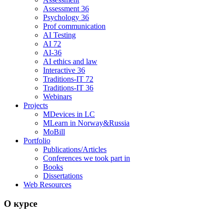
Assessment 36
Psychology 36
Prof communication
AI Testing
AI 72
AI-36
AI ethics and law
Interactive 36
Traditions-IT 72
Traditions-IT 36
Webinars
Projects
MDevices in LC
MLearn in Norway&Russia
MoBill
Portfolio
Publications/Articles
Conferences we took part in
Books
Dissertations
Web Resources
О курсе