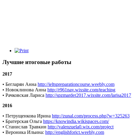
Лучшие итоговые работы
2017
• Бегларян Анна
http://ieltspreparationcourse.weebly.com
• Новоклинова Анна
http://r961nav.wixsite.com/teaching
• Рачковская Лариса
http://spzmarder2017.wixsite.com/larisa2017
2016
• Петрущенкова Ирина
http://zunal.com/process.php?w=325263
• Братерская Ольга
https://knowindia.wikispaces.com/
• Станислав Травкин
http://valenzuela0.wix.com/project
• Вероника Ильина:
http://englishforict.weebly.com