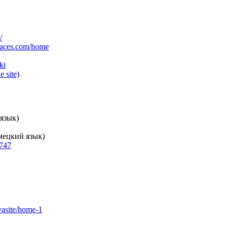
/
spaces.com/home
ki
 site)
язык)
мецкий язык)
747
ovasite/home-1